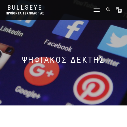
BULLSEYE
ΕΝΑΛΛΑΓΉ
0
ΠΡΟΪΌΝΤΑ ΤΕΧΝΟΛΟΓΊΑΣ
ΠΛΟΉΓΗΣΗΣ
ΨΗΦΙΑΚΌΣ ΔΈΚΤΗΣ