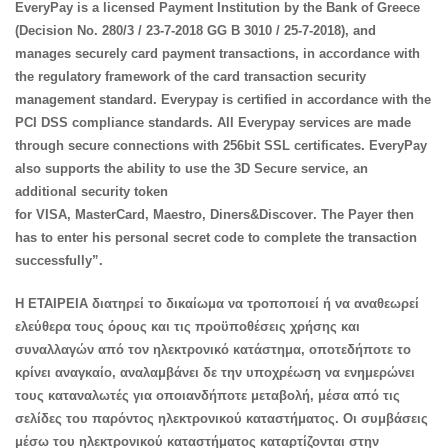
EveryPay is a licensed Payment Institution by the Bank of Greece
(Decision No. 280/3 / 23-7-2018 GG B 3010 / 25-7-2018), and
manages securely card payment transactions, in accordance with
the regulatory framework of the card transaction security
management standard. Everypay is certified in accordance with the
PCI DSS compliance standards. All Everypay services are made
through secure connections with 256bit SSL certificates. EveryPay
also supports the ability to use the 3D Secure service, an
additional security token
for
VISA
,
MasterCard,
Maestro
,
Diners
&
Discover
. The Payer then
has to enter his personal secret code to complete the transaction
successfully”.
Η ΕΤΑΙΡΕΙΑ διατηρεί το δικαίωμα να τροποποιεί ή να αναθεωρεί
ελεύθερα τoυς όρους και τις προϋποθέσεις χρήσης και
συναλλαγών από τον ηλεκτρονικό κατάστημα, οποτεδήποτε το
κρίνει αναγκαίο, αναλαμβάνει δε την υποχρέωση να ενημερώνει
τους καταναλωτές για οποιανδήποτε μεταβολή, μέσα από τις
σελίδες του παρόντος ηλεκτρονικού καταστήματος. Οι συμβάσεις
μέσω του ηλεκτρονικού καταστήματος καταρτίζονται στην