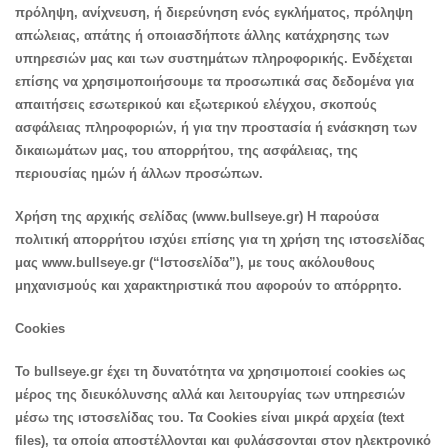
πρόληψη, ανίχνευση, ή διερεύνηση ενός εγκλήματος, πρόληψη
απώλειας, απάτης ή οποιασδήποτε άλλης κατάχρησης των
υπηρεσιών μας και των συστημάτων πληροφορικής. Ενδέχεται
επίσης να χρησιμοποιήσουμε τα προσωπικά σας δεδομένα για
απαιτήσεις εσωτερικού και εξωτερικού ελέγχου, σκοπούς
ασφάλειας πληροφοριών, ή για την προστασία ή ενάσκηση των
δικαιωμάτων μας, του απορρήτου, της ασφάλειας, της
περιουσίας ημών ή άλλων προσώπων.
Χρήση της αρχικής σελίδας (www.bullseye.gr) Η παρούσα
πολιτική απορρήτου ισχύει επίσης για τη χρήση της ιστοσελίδας
μας www.bullseye.gr (“Ιστοσελίδα”), με τους ακόλουθους
μηχανισμούς και χαρακτηριστικά που αφορούν το απόρρητο.
Cookies
Το bullseye.gr έχει τη δυνατότητα να χρησιμοποιεί cookies ως
μέρος της διευκόλυνσης αλλά και λειτουργίας των υπηρεσιών
μέσω της ιστοσελίδας του. Τα Cookies είναι μικρά αρχεία (text
files), τα οποία απoστέλλονται και φυλάσσονται στον ηλεκτρονικό