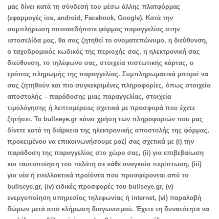
μας δίνει κατά τη σύνδεσή του μέσω άλλης πλατφόρμας
(εφαρμογές ios, android, Facebook, Google). Κατά την
συμπλήρωση οποιασδήποτε φόρμας παραγγελίας στην
ιστοσελίδα μας, θα σας ζητηθεί το ονοματεπώνυμο, η διεύθυνση,
ο ταχυδρομικός κωδικός της περιοχής σας, η ηλεκτρονική σας
διεύθυνση, το τηλέφωνο σας, στοιχεία πιστωτικής κάρτας, ο
τρόπος πληρωμής της παραγγελίας. Συμπληρωματικά μπορεί να
σας ζητηθούν και πιο συγκεκριμένες πληροφορίες, όπως στοιχεία
αποστολής – παράδοσης μιας παραγγελίας, στοιχεία
τιμολόγησης ή λεπτομέρειες σχετικά με προσφορά που έχετε
ζητήσει. Το bullseye.gr κάνει χρήση των πληροφοριών που μας
δίνετε κατά τη διάρκεια της ηλεκτρονικής αποστολής της φόρμας,
προκειμένου να επικοινωνήσουμε μαζί σας σχετικά με (i) την
παράδοση της παραγγελίας στο χώρο σας, (ii) για επιβεβαίωση
και ταυτοποίηση του πελάτη σε κάθε αναγκαία περίπτωση, (iii)
για νέα ή εναλλακτικά προϊόντα που προσφέρονται από το
bullseye.gr, (iv) ειδικές προσφορές του bullseye.gr, (v)
ενεργοποίηση υπηρεσίας τηλεφωνίας ή internet, (vi) παραλαβή
δώρων μετά από κλήρωση διαγωνισμού. Έχετε τη δυνατότητα να