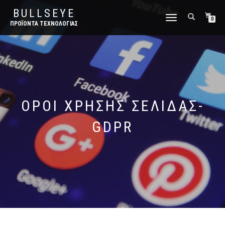
BULLSEYE
ΕΝΑΛΛΑΓΉ
0
ΠΡΟΪΌΝΤΑ ΤΕΧΝΟΛΟΓΊΑΣ
ΠΛΟΉΓΗΣΗΣ
ΌΡΟΙ ΧΡΉΣΗΣ ΣΕΛΊΔΑΣ-
GDPR