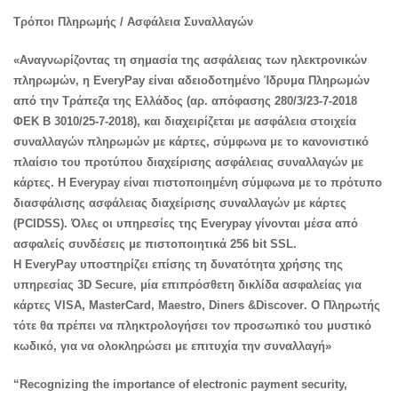
Τρόποι Πληρωμής / Ασφάλεια Συναλλαγών
«
Αναγνωρίζοντας τη σημασία της ασφάλειας των ηλεκτρονικών
πληρωμών, η
EveryPay
είναι αδειοδοτημένο Ίδρυμα Πληρωμών
από την Τράπεζα της Ελλάδος (αρ. απόφασης 280/3/23-7-2018
ΦΕΚ Β 3010/25-7-2018), και διαχειρίζεται με ασφάλεια στοιχεία
συναλλαγών πληρωμών με κάρτες, σύμφωνα με το κανονιστικό
πλαίσιο του προτύπου διαχείρισης ασφάλειας συναλλαγών με
κάρτες. Η
Everypay
είναι πιστοποιημένη σύμφωνα με το πρότυπο
διασφάλισης ασφάλειας διαχείρισης συναλλαγών με κάρτες
(
PCIDSS
). Όλες οι υπηρεσίες της
Everypay
γίνονται μέσα από
ασφαλείς συνδέσεις με πιστοποιητικά 256
bit
SSL
.
Η
EveryPay
υποστηρίζει επίσης τη δυνατότητα χρήσης της
υπηρεσίας 3
D
Secure
, μία επιπρόσθετη δικλίδα ασφαλείας για
κάρτες
VISA
,
MasterCard
,
Maestro
,
Diners
&
Discover
. Ο Πληρωτής
τότε θα πρέπει να πληκτρολογήσει τον προσωπικό του μυστικό
κωδικό, για να ολοκληρώσει με επιτυχία την συναλλαγή»
“Recognizing the importance of electronic payment security,