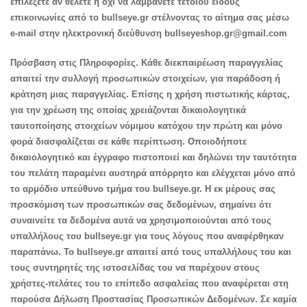
επιλέξετε αν θέλετε ή όχι να λαμβάνετε τέτοιου είδους
επικοινωνίες από το bullseye.gr στέλνοντας το αίτημα σας μέσω
e-mail στην ηλεκτρονική διεύθυνση bullseyeshop.gr@gmail.com
Πρόσβαση στις Πληροφορίες. Κάθε διεκπαιρέωση παραγγελίας
απαιτεί την συλλογή προσωπικών στοιχείων, για παράδοση ή
κράτηση μιας παραγγελίας. Επίσης η χρήση πιστωτικής κάρτας,
για την χρέωση της οποίας χρειάζονται δικαιολογητικά
ταυτοποίησης στοιχείων νόμιμου κατόχου την πρώτη και μόνο
φορά διασφαλίζεται σε κάθε περίπτωση. Οποιοδήποτε
δικαιολογητικό και έγγραφο πιστοποιεί και δηλώνει την ταυτότητα
του πελάτη παραμένει αυστηρά απόρρητο και ελέγχεται μόνο από
το αρμόδιο υπεύθυνο τμήμα του bullseye.gr. Η εκ μέρους σας
προσκόμιση των προσωπικών σας δεδομένων, σημαίνει ότι
συναινείτε τα δεδομένα αυτά να χρησιμοποιούνται από τους
υπαλλήλους του bullseye.gr για τους λόγους που αναφέρθηκαν
παραπάνω. Το bullseye.gr απαιτεί από τους υπαλλήλους του και
τους συντηρητές της ιστοσελίδας του να παρέχουν στους
χρήστες-πελάτες του το επίπεδο ασφαλείας που αναφέρεται στη
παρούσα Δήλωση Προστασίας Προσωπικών Δεδομένων. Σε καμία