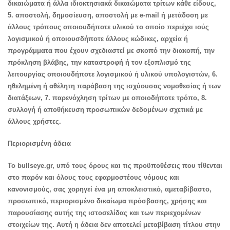
δικαιώματα ή άλλα ιδιοκτησιακά δικαιώματα τρίτων κάθε είδους,
5. αποστολή, δημοσίευση, αποστολή με e-mail ή μετάδοση με
άλλους τρόπους οποιουδήποτε υλικού το οποίο περιέχει ιούς
λογισμικού ή οποιουσδήποτε άλλους κώδικες, αρχεία ή
προγράμματα που έχουν σχεδιαστεί με σκοπό την διακοπή, την
πρόκληση βλάβης, την καταστροφή ή τον εξοπλισμό της
λειτουργίας οποιουδήποτε λογισμικού ή υλικού υπολογιστών, 6.
ηθελημένη ή αθέλητη παράβαση της ισχύουσας νομοθεσίας ή των
διατάξεων, 7. παρενόχληση τρίτων με οποιοδήποτε τρόπο, 8.
συλλογή ή αποθήκευση προσωπικών δεδομένων σχετικά με
άλλους χρήστες.
Περιορισμένη άδεια
Το bullseye.gr, υπό τους όρους και τις προϋποθέσεις που τίθενται
στο παρόν και όλους τους εφαρμοστέους νόμους και
κανονισμούς, σας χορηγεί ένα μη αποκλειστικό, αμεταβίβαστο,
προσωπικό, περιορισμένο δικαίωμα πρόσβασης, χρήσης και
παρουσίασης αυτής της ιστοσελίδας και των περιεχομένων
στοιχείων της. Αυτή η άδεια δεν αποτελεί μεταβίβαση τίτλου στην