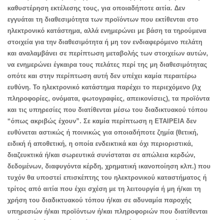
καθυστέρηση εκτέλεσης τους, για οποιαδήποτε αιτία. Δεν
εγγυάται τη διαθεσιμότητα των προϊόντων που εκτίθενται στο
ηλεκτρονικό κατάστημα, αλλά ενημερώνει με βάση τα τηρούμενα
στοιχεία για την διαθεσιμότητα ή μη τον ενδιαφερόμενο πελάτη
και αναλαμβάνει σε περίπτωση μεταβολής των στοιχείων αυτών,
να ενημερώνει έγκαιρα τους πελάτες περί της μη διαθεσιμότητας
οπότε και στην περίπτωση αυτή δεν υπέχει καμία περαιτέρω
ευθύνη. Το ηλεκτρονικό κατάστημα παρέχει το περιεχόμενο (λχ
πληροφορίες, ονόματα, φωτογραφίες, απεικονίσεις), τα προϊόντα
και τις υπηρεσίες που διατίθενται μέσω του διαδικτυακού τόπου
“όπως ακριβώς έχουν”. Σε καμία περίπτωση η ΕΤΑΙΡΕΙΑ δεν
ευθύνεται αστικώς ή ποινικώς για οποιαδήποτε ζημία (θετική,
ειδική ή αποθετική, η οποία ενδεικτικά και όχι περιοριστικά,
διαζευκτικά ή/και σωρευτικά συνίσταται σε απώλεια κερδών,
δεδομένων, διαφυγόντα κέρδη, χρηματική ικανοποίηση κλπ.) που
τυχόν θα υποστεί επισκέπτης του ηλεκτρονικού καταστήματος ή
τρίτος από αιτία που έχει σχέση με τη λειτουργία ή μη ή/και τη
χρήση του διαδικτυακού τόπου ή/και σε αδυναμία παροχής
υπηρεσιών ή/και προϊόντων ή/και πληροφοριών που διατίθενται