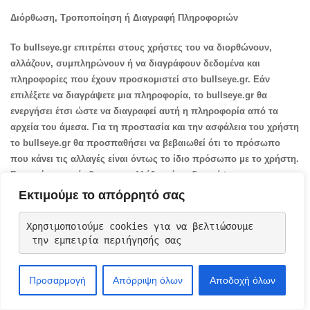
Διόρθωση, Τροποποίηση ή Διαγραφή Πληροφοριών
Το bullseye.gr επιτρέπει στους χρήστες του να διορθώνουν,
αλλάζουν, συμπληρώνουν ή να διαγράφουν δεδομένα και
πληροφορίες που έχουν προσκομιστεί στο bullseye.gr. Εάν
επιλέξετε να διαγράψετε μια πληροφορία, το bullseye.gr θα
ενεργήσει έτσι ώστε να διαγραφεί αυτή η πληροφορία από τα
αρχεία του άμεσα. Για τη προστασία και την ασφάλεια του χρήστη
το bullseye.gr θα προσπαθήσει να βεβαιωθεί ότι το πρόσωπο
που κάνει τις αλλαγές είναι όντως το ίδιο πρόσωπο με το χρήστη.
Για να έχετε πρόσβαση, να αλλάξετε ή να διαγράψετε τα
προσωπικά σας δεδομένα, για να αναφέρετε προβλήματα σχετικά
Εκτιμούμε το απόρρητό σας
με τη λειτουργία της ιστοσελίδας ή για να κάνετε οποιοδήποτε
ερώτημα επικοινωνήστε με το bullseye.gr μέσω www.bullseye.gr ή
Χρησιμοποιούμε cookies για να βελτιώσουμε
μέσω e-mail στην ηλεκτρονική διεύθυνση sales@bullseye-
 την εμπειρία περιήγησής σας
gr.stackstaging.com. Η αλλαγή ή η διόρθωση των προσωπικών
σας δεδομένων μπορεί να γίνει επίσης μέσω του σελίδας
Προσαρμογή
Απόρριψη όλων
Αποδοχή όλων
εγγραφής του bullseye.gr. Παρακαλούμε όπως λάβετε υπόψη σας
ότι θα κάνουμε ότι είναι δυνατό προκειμένου να προστατεύσουμε