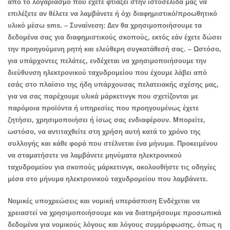
από το λογαριασμό που έχετε φτιάξει στην ιστοσελίδα μας να
επιλέξετε αν θέλετε να λαμβάνετε ή όχι διαφημιστικό/προωθητικό
υλικό μέσω sms. – Συναίνεση: Δεν θα χρησιμοποιήσουμε τα
δεδομένα σας για διαφημιστικούς σκοπούς, εκτός εάν έχετε δώσει
την προηγούμενη ρητή και ελεύθερη συγκατάθεσή σας. – Ωστόσο,
για υπάρχοντες πελάτες, ενδέχεται να χρησιμοποιήσουμε την
διεύθυνση ηλεκτρονικού ταχυδρομείου που έχουμε λάβει από
εσάς στο πλαίσιο της ήδη υπάρχουσας πελατειακής σχέσης μας,
για να σας παρέχουμε υλικά μάρκετινγκ που σχετίζονται με
παρόμοια προϊόντα ή υπηρεσίες που προηγουμένως έχετε
ζητήσει, χρησιμοποιήσει ή ίσως σας ενδιαφέρουν. Μπορείτε,
ωστόσο, να αντιταχθείτε στη χρήση αυτή κατά το χρόνο της
συλλογής και κάθε φορά που στέλνεται ένα μήνυμα. Προκειμένου
να σταματήσετε να λαμβάνετε μηνύματα ηλεκτρονικού
ταχυδρομείου για σκοπούς μάρκετινγκ, ακολουθήστε τις οδηγίες
μέσα στο μήνυμα ηλεκτρονικού ταχυδρομείου που λαμβάνετε.
Νομικές υποχρεώσεις και νομική υπεράσπιση Ενδέχεται να
χρειαστεί να χρησιμοποιήσουμε και να διατηρήσουμε προσωπικά
δεδομένα για νομικούς λόγους και λόγους συμμόρφωσης, όπως η