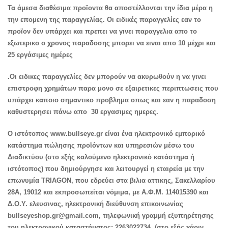
Τα άμεσα διαθέσιμα προϊοντα θα αποστέλλονται την ίδια μέρα η
την επομενη της παραγγελίας. Οι ειδικές παραγγελίες εαν το
προϊον δεν υπάρχει και πρεπει να γινει παραγγελια απο το
εξωτερικο ο χρονος παραδοσης μπορει να ειναι απο 10 μέχρι και
25 εργάσιμες ημέρες
.Οι ειδικες παραγγελίες δεν μπορούν να ακυρωθούν η να γινει
επιστροφη χρημάτων παρα μονο σε εξαιρετικες περιπτωσεις που
υπάρχει καποιο σημαντικο προβλημα οπως και εαν η παραδοση
καθυστερησει πάνω απο 30 εργασιμες ημερες.
O ιστότοπος www.bullseye.gr είναι ένα ηλεκτρονικό εμπορικό
κατάστημα πώλησης προϊόντων και υπηρεσιών μέσω του
Διαδικτύου (στο εξής καλούμενο ηλεκτρονικό κατάστημα ή
ιστότοπος) που δημιούργησε και λειτουργεί η εταιρεία με την
επωνυμία TRIAGON, που εδρεύει στα βιλια αττικης, Σακελλαρίου
28Α, 19012 και εκπροσωπείται νόμιμα, με Α.Φ.Μ. 114015390 και
Δ.Ο.Υ. ελευσινας, ηλεκτρονική διεύθυνση επικοινωνίας
bullseyeshop.gr@gmail.com, τηλεφωνική γραμμή εξυπηρέτησης
του ηλεκτρονικού καταστήματος: 2263022734, (στο εξής χάριν