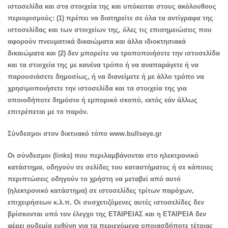
ιστοσελίδα και στα στοιχεία της και υπόκειται στους ακόλουθους
περιορισμούς: (1) πρέπει να διατηρείτε σε όλα τα αντίγραφα της
ιστοσελίδας και των στοιχείων της, όλες τις επισημειώσεις που
αφορούν πνευματικά δικαιώματα και άλλα ιδιοκτησιακά
δικαιώματα και (2) δεν μπορείτε να τροποποιήσετε την ιστοσελίδα
και τα στοιχεία της με κανένα τρόπο ή να αναπαράγετε ή να
παρουσιάσετε δημοσίως, ή να διανείμετε ή με άλλο τρόπο να
χρησιμοποιήσετε την ιστοσελίδα και τα στοιχεία της για
οποιοδήποτε δημόσιο ή εμπορικό σκοπό, εκτός εάν άλλως
επιτρέπεται με το παρόν.
Σύνδεσμοι στον δικτυακό τόπο www.bullseye.gr
Οι σύνδεσμοι (links) που περιλαμβάνονται στο ηλεκτρονικό
κατάστημα, οδηγούν σε σελίδες του καταστήματος ή σε κάποιες
περιπτώσεις οδηγούν το χρήστη να μεταβεί από αυτό
(ηλεκτρονικό κατάστημα) σε ιστοσελίδες τρίτων παρόχων,
επιχειρήσεων κ.λ.π. Οι συσχετιζόμενες αυτές ιστοσελίδες δεν
βρίσκονται υπό τον έλεγχο της ΕΤΑΙΡΕΙΑΣ και η ΕΤΑΙΡΕΙΑ δεν
φέρει ουδεμία ευθύνη για τα περιεχόμενα οποιασδήποτε τέτοιας