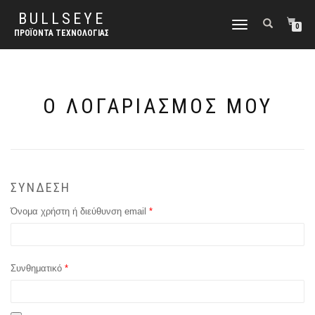
BULLSEYE
ΕΝΑΛΛΑΓΉ
0
ΠΡΟΪΌΝΤΑ ΤΕΧΝΟΛΟΓΊΑΣ
ΠΛΟΉΓΗΣΗΣ
Ο ΛΟΓΑΡΙΑΣΜΌΣ ΜΟΥ
ΣΎΝΔΕΣΗ
Απαιτείται
Όνομα χρήστη ή διεύθυνση email
*
Απαιτείται
Συνθηματικό
*