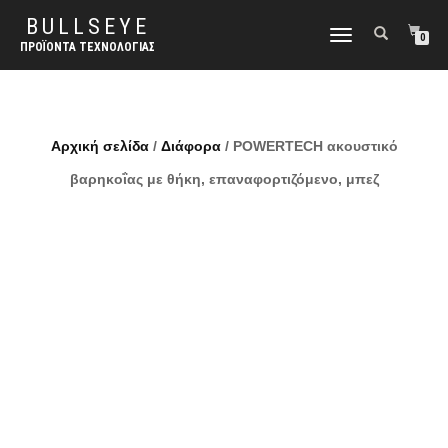
BULLSEYE
ΕΝΑΛΛΑΓΉ
0
ΠΡΟΪΌΝΤΑ ΤΕΧΝΟΛΟΓΊΑΣ
ΠΛΟΉΓΗΣΗΣ
Αρχική σελίδα
/
Διάφορα
/ POWERTECH ακουστικό
βαρηκοΐας με θήκη, επαναφορτιζόμενο, μπεζ