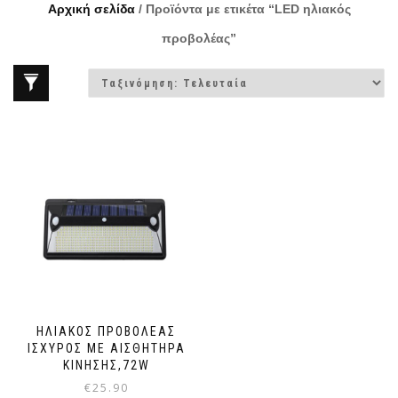
Αρχική σελίδα
/ Προϊόντα με ετικέτα “LED ηλιακός
προβολέας”
ΗΛΙΑΚΌΣ ΠΡΟΒΟΛΈΑΣ
ΙΣΧΥΡΟΣ ΜΕ ΑΙΣΘΗΤΉΡΑ
ΚΊΝΗΣΗΣ,72W
€
25.90