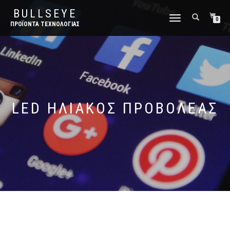
BULLSEYE
ΕΝΑΛΛΑΓΉ
0
ΠΡΟΪΌΝΤΑ ΤΕΧΝΟΛΟΓΊΑΣ
ΠΛΟΉΓΗΣΗΣ
LED ΗΛΙΑΚΌΣ ΠΡΟΒΟΛΈΑΣ