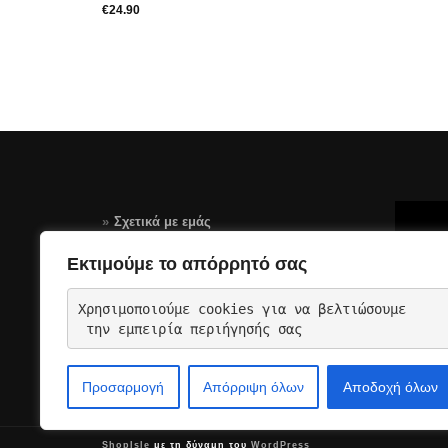
€
24.90
Σχετικά με εμάς
Τρόποι Πληρωμής
Εκτιμούμε το απόρρητό σας
Αποστολές – Επιστροφές
Χρησιμοποιούμε cookies για να βελτιώσουμε
Όροι Χρήσης Σελίδας-GDPR
 την εμπειρία περιήγησής σας
Επικοινωνια
Προσαρμογή
Απόρριψη όλων
Αποδοχή όλων
ShopIsle
με τη δύναμη του
WordPress