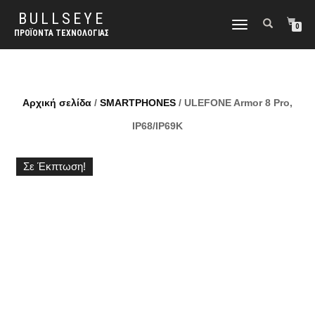
BULLSEYE
ΕΝΑΛΛΑΓΉ
0
ΠΡΟΪΌΝΤΑ ΤΕΧΝΟΛΟΓΊΑΣ
ΠΛΟΉΓΗΣΗΣ
Αρχική σελίδα
/
SMARTPHONES
/ ULEFONE Armor 8 Pro,
IP68/IP69K
Σε Έκπτωση!