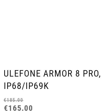
ULEFONE ARMOR 8 PRO,
IP68/IP69K
€
185.00
Or
Η
€
165.00
pr
τρ