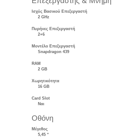
Επεξεργαστής & Μνήμη
Ισχύς Βασικού Επεξεργαστή
2 GHz
Πυρήνες Επεξεργαστή
2+6
Μοντέλο Επεξεργαστή
Snapdragon 439
RAM
2 GB
Χωρητικότητα
16 GB
Card Slot
Ναι
Οθόνη
Μέγεθος
5,45 “