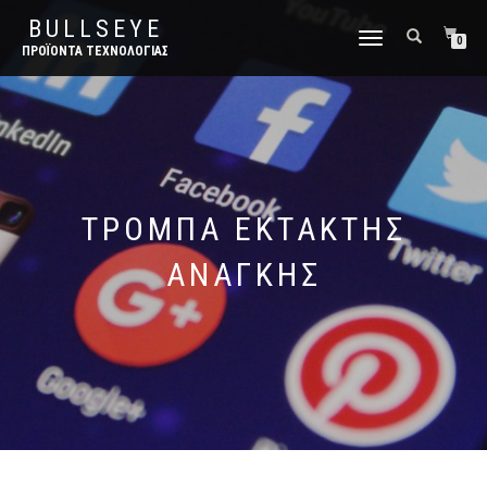
BULLSEYE
ΕΝΑΛΛΑΓΉ
0
ΠΡΟΪΌΝΤΑ ΤΕΧΝΟΛΟΓΊΑΣ
ΠΛΟΉΓΗΣΗΣ
ΤΡΌΜΠΑ ΈΚΤΑΚΤΗΣ
ΑΝΆΓΚΗΣ