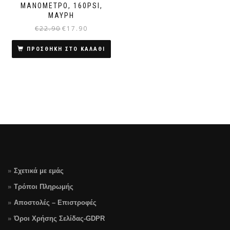
ΜΑΝΌΜΕΤΡΟ, 160PSI,
ΜΑΎΡΗ
€
22.90
€
17.90
Original
Η
price
τρέχουσα
was:
τιμή
ΠΡΟΣΘΗΚΗ ΣΤΟ ΚΑΛΑΘΙ
€22.90.
είναι:
€17.90.
Σχετικά με εμάς
Τρόποι Πληρωμής
Αποστολές – Επιστροφές
Όροι Χρήσης Σελίδας-GDPR