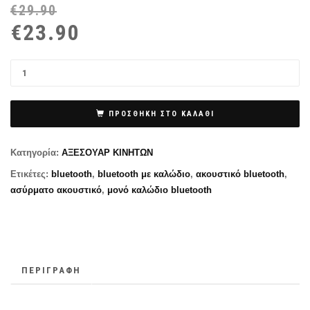
€
29.90
Or
Η
€
23.90
pr
τρ
wa
τι
€2
εί
€2
ΠΡΟΣΘΉΚΗ ΣΤΟ ΚΑΛΆΘΙ
Κατηγορία:
ΑΞΕΣΟΥΑΡ ΚΙΝΗΤΩΝ
Ετικέτες:
bluetooth
,
bluetooth με καλώδιο
,
ακουστικό bluetooth
,
ασύρματο ακουστικό
,
μονό καλώδιο bluetooth
ΠΕΡΙΓΡΑΦΉ