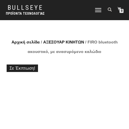
BULLSEYE
ΕΝΑΛΛΑΓΉ
0
ΠΡΟΪΌΝΤΑ ΤΕΧΝΟΛΟΓΊΑΣ
ΠΛΟΉΓΗΣΗΣ
Αρχική σελίδα
/
ΑΞΕΣΟΥΑΡ ΚΙΝΗΤΩΝ
/ FIRO bluetooth
ακουστικό, με ανασυρόμενο καλώδιο
Σε Έκπτωση!