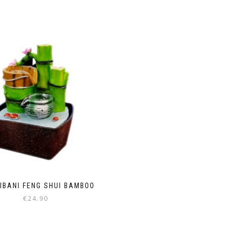
ΙΒΆΝΙ FENG SHUI BAMBOO
€
24.90