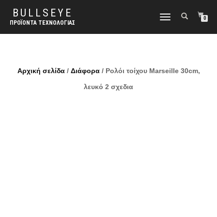
BULLSEYE
ΕΝΑΛΛΑΓΉ
0
ΠΡΟΪΌΝΤΑ ΤΕΧΝΟΛΟΓΊΑΣ
ΠΛΟΉΓΗΣΗΣ
Αρχική σελίδα
/
Διάφορα
/ Ρολόι τοίχου Marseille 30cm,
λευκό 2 σχεδια