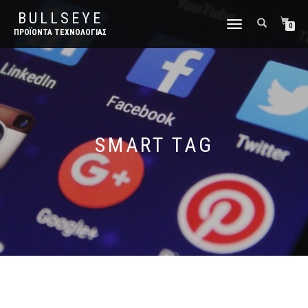
BULLSEYE
ΕΝΑΛΛΑΓΉ
0
ΠΡΟΪΌΝΤΑ ΤΕΧΝΟΛΟΓΊΑΣ
ΠΛΟΉΓΗΣΗΣ
SMART TAG