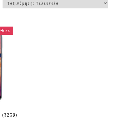
θηκε
 (32GB)