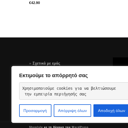
€
42.90
Σχετικά με εμάς
Τρόποι Πληρωμής
Εκτιμούμε το απόρρητό σας
Αποστολές – Επιστροφές
Χρησιμοποιούμε cookies για να βελτιώσουμε
Όροι Χρήσης Σελίδας-GDPR
 την εμπειρία περιήγησής σας
Επικοινωνια
Προσαρμογή
Απόρριψη όλων
Αποδοχή όλων
ShopIsle
με τη δύναμη του
WordPress