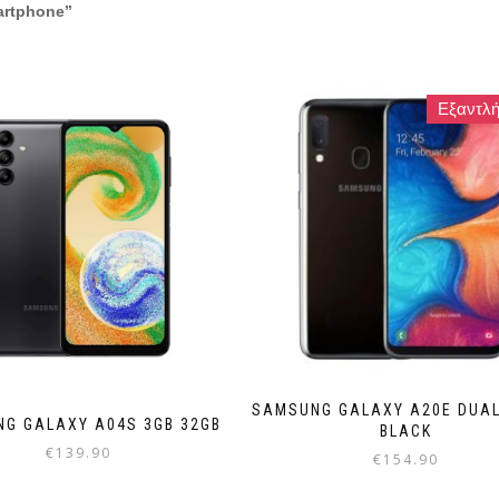
artphone”
Εξαντλή
SAMSUNG GALAXY A20E DUAL
G GALAXY A04S 3GB 32GB
BLACK
€
139.90
€
154.90