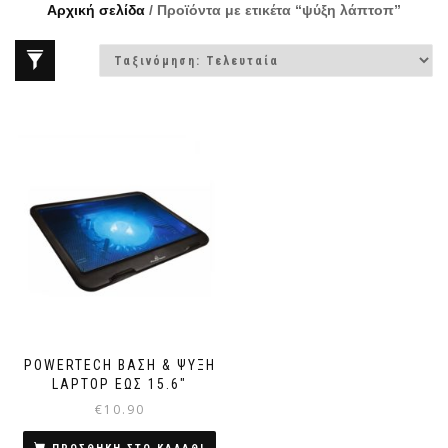
Αρχική σελίδα
/ Προϊόντα με ετικέτα “ψύξη λάπτοπ”
POWERTECH ΒΆΣΗ & ΨΎΞΗ
LAPTOP ΈΩΣ 15.6″
€
10.90