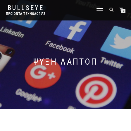
BULLSEYE
ΕΝΑΛΛΑΓΉ
0
ΠΡΟΪΌΝΤΑ ΤΕΧΝΟΛΟΓΊΑΣ
ΠΛΟΉΓΗΣΗΣ
ΨΎΞΗ ΛΆΠΤΟΠ