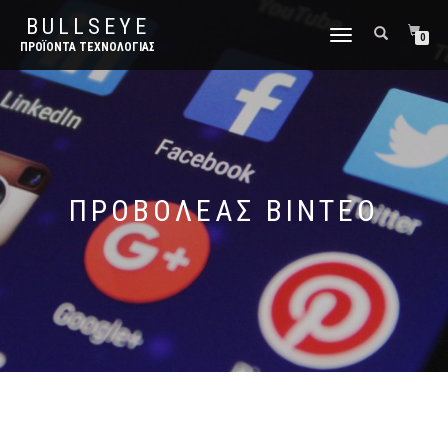
BULLSEYE
ΕΝΑΛΛΑΓΉ
0
ΠΡΟΪΌΝΤΑ ΤΕΧΝΟΛΟΓΊΑΣ
ΠΛΟΉΓΗΣΗΣ
ΠΡΟΒΟΛΈΑΣ ΒΊΝΤΕΟ