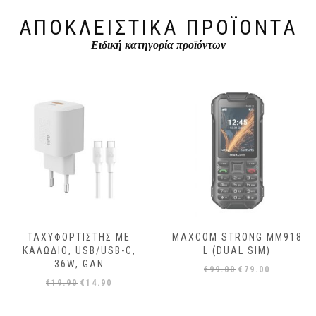
ΑΠΟΚΛΕΙΣΤΙΚΆ ΠΡΟΪΌΝΤΑ
Ειδική κατηγορία προϊόντων
ΤΑΧΥΦΟΡΤΙΣΤΗΣ ΜΕ
MAXCOM STRONG MM918
ΚΑΛΏΔΙΟ, USB/USB-C,
L (DUAL SIM)
36W, GAN
Original
Η
€
99.00
€
79.00
Original
Η
€
19.90
€
14.90
price
τρέχουσα
price
τρέχουσα
was:
τιμή
was:
τιμή