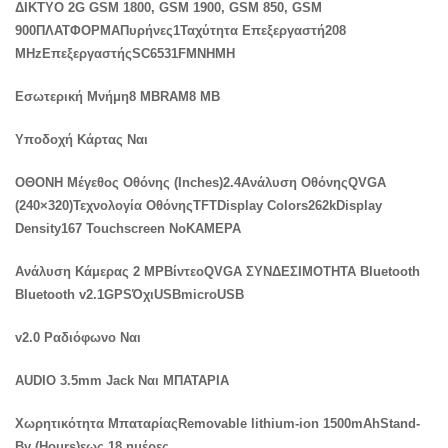
ΔΙΚΤΥΟ 2G GSM 1800, GSM 1900, GSM 850, GSM
900ΠΛΑΤΦΟΡΜΑΠυρήνες1Ταχύτητα Επεξεργαστή208
MHzΕπεξεργαστήςSC6531FΜΝΗΜΗ
Εσωτερική Μνήμη8 MBRAM8 MB
Υποδοχή Κάρτας Ναι
ΟΘΟΝΗ Μέγεθος Οθόνης (Inches)2.4Ανάλυση ΟθόνηςQVGA
(240×320)Τεχνολογία ΟθόνηςTFTDisplay Colors262kDisplay
Density167 Touchscreen NoΚΑΜΕΡΑ
Ανάλυση Κάμερας 2 MPΒίντεοQVGA ΣΥΝΔΕΣΙΜΟΤΗΤΑ Bluetooth
Bluetooth v2.1GPSΌχιUSBmicroUSB
v2.0
Ραδιόφωνο
Ναι
AUDIO 3.5mm Jack Ναι ΜΠΑΤΑΡΙΑ
Χωρητικότητα ΜπαταρίαςRemovable lithium-ion 1500mAhStand-
By (Hours)εως 18 ημέρες