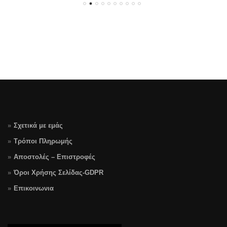
€99.00.
είναι:
€19.90.
είναι:
€79.00.
€14.90.
Σχετικά με εμάς
Τρόποι Πληρωμής
Αποστολές – Επιστροφές
Όροι Χρήσης Σελίδας-GDPR
Επικοινωνια