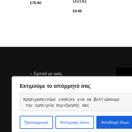
αυτιά
€
76.90
€
9.90
Σχετικά με εμάς
Τρόποι Πληρωμής
Εκτιμούμε το απόρρητό σας
Αποστολές – Επιστροφές
Χρησιμοποιούμε cookies για να βελτιώσουμε
Όροι Χρήσης Σελίδας-GDPR
 την εμπειρία περιήγησής σας
Επικοινωνια
Προσαρμογή
Απόρριψη όλων
Αποδοχή όλων