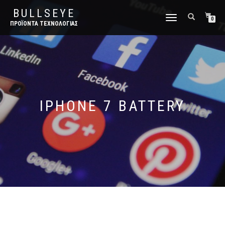
BULLSEYE
ΕΝΑΛΛΑΓΉ
0
ΠΡΟΪΌΝΤΑ ΤΕΧΝΟΛΟΓΊΑΣ
ΠΛΟΉΓΗΣΗΣ
IPHONE 7 BATTERY