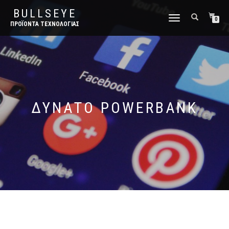
BULLSEYE
ΕΝΑΛΛΑΓΉ
0
ΠΡΟΪΌΝΤΑ ΤΕΧΝΟΛΟΓΊΑΣ
ΠΛΟΉΓΗΣΗΣ
ΔΥΝΑΤΌ POWERBANK