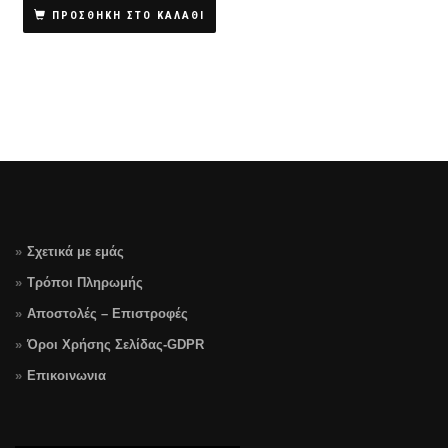
was:
τιμή
ΠΡΟΣΘΗΚΗ ΣΤΟ ΚΑΛΑΘΙ
€35.90.
είναι:
€28.90.
Σχετικά με εμάς
Τρόποι Πληρωμής
Αποστολές – Επιστροφές
Όροι Χρήσης Σελίδας-GDPR
Επικοινωνια