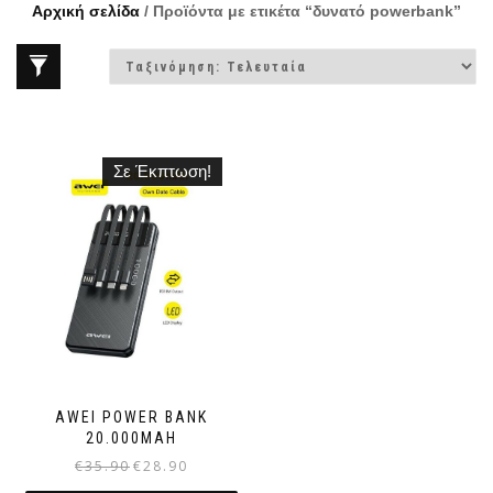
Αρχική σελίδα
/ Προϊόντα με ετικέτα “δυνατό powerbank”
Σε Έκπτωση!
AWEI POWER BANK
20.000MAH
€
35.90
€
28.90
Original
Η
price
τρέχουσα