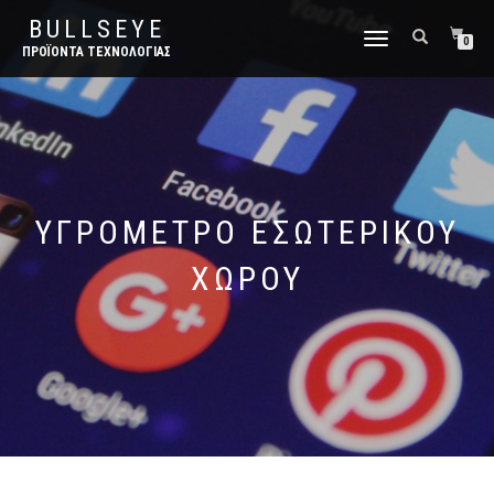
BULLSEYE
ΕΝΑΛΛΑΓΉ
0
ΠΡΟΪΌΝΤΑ ΤΕΧΝΟΛΟΓΊΑΣ
ΠΛΟΉΓΗΣΗΣ
ΥΓΡΌΜΕΤΡΟ ΕΣΩΤΕΡΙΚΟΎ
ΧΏΡΟΥ