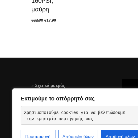
160PSI,
μαύρη
€
22.90
€
17.90
Σχετικά με εμάς
Τρόποι Πληρωμής
Εκτιμούμε το απόρρητό σας
Αποστολές – Επιστροφές
Χρησιμοποιούμε cookies για να βελτιώσουμε
Όροι Χρήσης Σελίδας-GDPR
 την εμπειρία περιήγησής σας
Επικοινωνια
Προσαρμογή
Απόρριψη όλων
Αποδοχή όλων