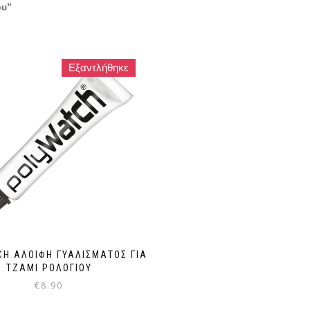
ου”
Εξαντλήθηκε
H ΑΛΟΙΦΉ ΓΥΑΛΊΣΜΑΤΟΣ ΓΙΑ
ΤΖΆΜΙ ΡΟΛΟΓΙΟΎ
€
8.90