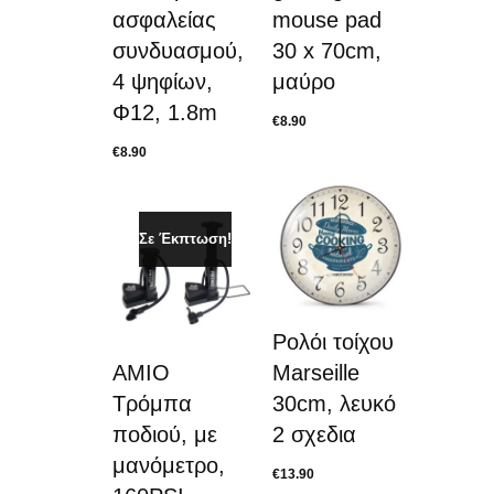
ασφαλείας
mouse pad
συνδυασμού,
30 x 70cm,
4 ψηφίων,
μαύρο
Φ12, 1.8m
€
8.90
€
8.90
Σε Έκπτωση!
Ρολόι τοίχου
ΑΜΙΟ
Marseille
Τρόμπα
30cm, λευκό
ποδιού, με
2 σχεδια
μανόμετρο,
€
13.90