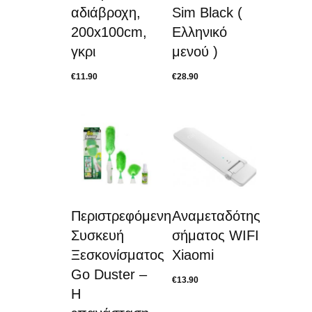
αδιάβροχη,
Sim Black (
200x100cm,
Ελληνικό
γκρι
μενού )
€
11.90
€
28.90
Περιστρεφόμενη
Αναμεταδότης
Συσκευή
σήματος WIFI
Ξεσκονίσματος
Xiaomi
Go Duster –
€
13.90
Η