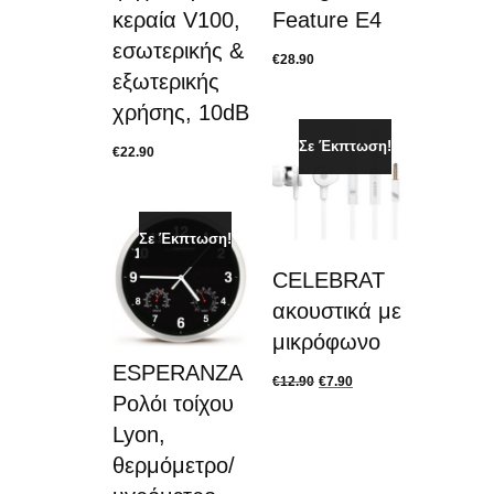
κεραία V100,
Feature E4
εσωτερικής &
€
28.90
εξωτερικής
χρήσης, 10dB
Σε Έκπτωση!
€
22.90
Σε Έκπτωση!
CELEBRAT
ακουστικά με
μικρόφωνο
ESPERANZA
€
12.90
€
7.90
Ρολόι τοίχου
Lyon,
θερμόμετρο/