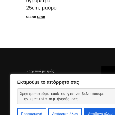
υγρόμετρο,
25cm, μαύρο
€
13.90
€
9.90
Σχετικά με εμάς
Τρόποι Πληρωμής
Εκτιμούμε το απόρρητό σας
Αποστολές – Επιστροφές
Χρησιμοποιούμε cookies για να βελτιώσουμε
Όροι Χρήσης Σελίδας-GDPR
 την εμπειρία περιήγησής σας
Επικοινωνια
Προσαρμογή
Απόρριψη όλων
Αποδοχή όλων