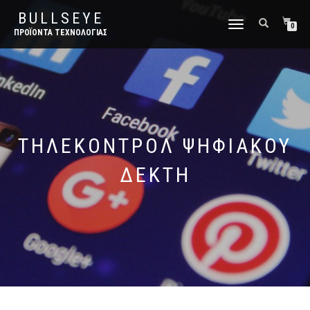
BULLSEYE
ΕΝΑΛΛΑΓΉ
0
ΠΡΟΪΌΝΤΑ ΤΕΧΝΟΛΟΓΊΑΣ
ΠΛΟΉΓΗΣΗΣ
ΤΗΛΕΚΟΝΤΡΌΛ ΨΗΦΙΑΚΟΎ
ΔΈΚΤΗ