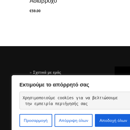
Αδιάβροχο
€
59.00
Σχετικά με εμάς
Τρόποι Πληρωμής
Εκτιμούμε το απόρρητό σας
Αποστολές – Επιστροφές
Χρησιμοποιούμε cookies για να βελτιώσουμε
Όροι Χρήσης Σελίδας-GDPR
 την εμπειρία περιήγησής σας
Επικοινωνια
Προσαρμογή
Απόρριψη όλων
Αποδοχή όλων