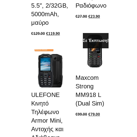
5.5″, 2/32GB,
Ραδιόφωνο
5000mAh,
€
27.90
€
23.90
μαύρο
€
129.00
€
119.90
Σε Έκπτωση!
Maxcom
Strong
ULEFONE
MM918 L
Κινητό
(Dual Sim)
Τηλέφωνο
€
99.00
€
79.00
Armor Mini,
Αντοχής και