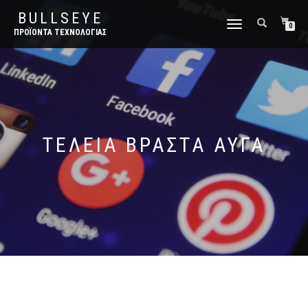
BULLSEYE
ΕΝΑΛΛΑΓΉ
0
ΠΡΟΪΌΝΤΑ ΤΕΧΝΟΛΟΓΊΑΣ
ΠΛΟΉΓΗΣΗΣ
ΤΈΛΕΙΑ ΒΡΑΣΤΆ ΑΥΓΆ