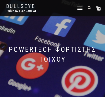
BULLSEYE
ΕΝΑΛΛΑΓΉ
0
ΠΡΟΪΌΝΤΑ ΤΕΧΝΟΛΟΓΊΑΣ
ΠΛΟΉΓΗΣΗΣ
POWERTECH ΦΟΡΤΙΣΤΉΣ
ΤΟΊΧΟΥ