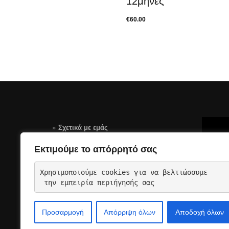
12μήνες
€
60.00
Σχετικά με εμάς
Τρόποι Πληρωμής
Εκτιμούμε το απόρρητό σας
Αποστολές – Επιστροφές
Χρησιμοποιούμε cookies για να βελτιώσουμε
Όροι Χρήσης Σελίδας-GDPR
 την εμπειρία περιήγησής σας
Επικοινωνια
Προσαρμογή
Απόρριψη όλων
Αποδοχή όλων