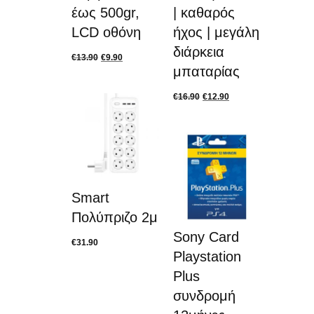
έως 500gr,
| καθαρός
LCD οθόνη
ήχος | μεγάλη
διάρκεια
€
13.90
€
9.90
μπαταρίας
€
16.90
€
12.90
Smart
Πολύπριζο 2μ
Sony Card
€
31.90
Playstation
Plus
συνδρομή