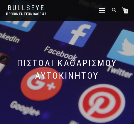
BULLSEYE
ΕΝΑΛΛΑΓΉ
0
ΠΡΟΪΌΝΤΑ ΤΕΧΝΟΛΟΓΊΑΣ
ΠΛΟΉΓΗΣΗΣ
ΠΙΣΤΌΛΙ ΚΑΘΑΡΙΣΜΟΎ
ΑΥΤΟΚΊΝΗΤΟΥ