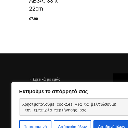
AB3A, 33 x
22cm
€
7.90
Σχετικά με εμάς
Τρόποι Πληρωμής
Εκτιμούμε το απόρρητό σας
Αποστολές – Επιστροφές
Χρησιμοποιούμε cookies για να βελτιώσουμε
Όροι Χρήσης Σελίδας-GDPR
 την εμπειρία περιήγησής σας
Επικοινωνια
Προσαρμογή
Απόρριψη όλων
Αποδοχή όλων