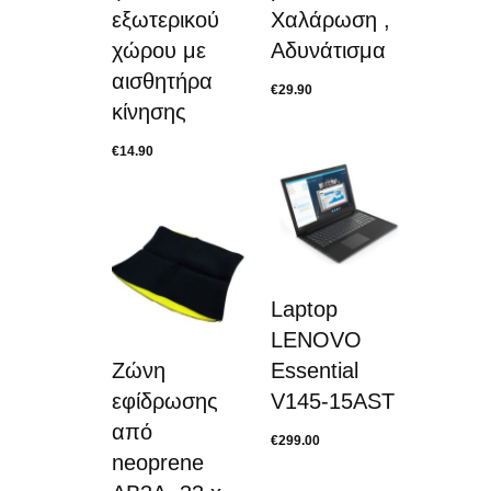
εξωτερικού
Χαλάρωση ,
χώρου με
Αδυνάτισμα
αισθητήρα
€
29.90
κίνησης
€
14.90
Laptop
LENOVO
Ζώνη
Essential
εφίδρωσης
V145-15AST
από
€
299.00
neoprene