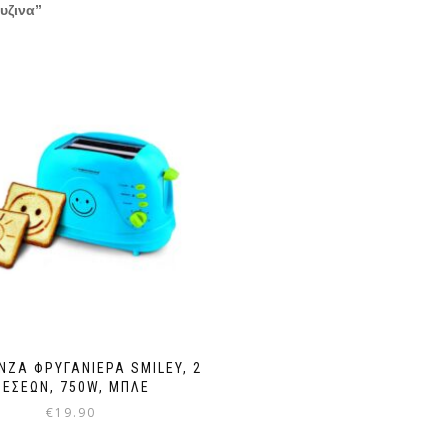
ουζινα”
NZA ΦΡΥΓΑΝΙΈΡΑ SMILEY, 2
ΘΈΣΕΩΝ, 750W, ΜΠΛΕ
€
19.90