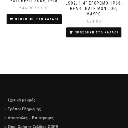
FUTUREFIT ZONE, IP68
LS02, 1.4″ ΈΓΧΡΩΜΟ, IP68,
€
44.90
€
39.90
Original
Η
HEART RATE MONITOR,
price
τρέχουσα
ΜΑΎΡΟ
was:
τιμή
ΠΡΟΣΘΗΚΗ ΣΤΟ ΚΑΛΑΘΙ
€
34.90
€44.90.
είναι:
€39.90.
ΠΡΟΣΘΗΚΗ ΣΤΟ ΚΑΛΑΘΙ
Σχετικά με εμάς
Τρόποι Πληρωμής
Αποστολές – Επιστροφές
Όροι Χρήσης Σελίδας-GDPR