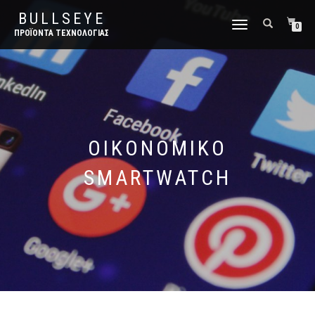
BULLSEYE
ΕΝΑΛΛΑΓΉ
0
ΠΡΟΪΌΝΤΑ ΤΕΧΝΟΛΟΓΊΑΣ
ΠΛΟΉΓΗΣΗΣ
ΟΙΚΟΝΟΜΙΚΌ
SMARTWATCH