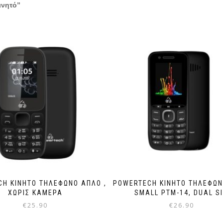
ινητό”
H ΚΙΝΗΤΌ ΤΗΛΈΦΩΝΟ ΑΠΛΌ ,
POWERTECH ΚΙΝΗΤΌ ΤΗΛΈΦΩΝ
ΧΩΡΊΣ ΚΆΜΕΡΑ
SMALL PTM-14, DUAL S
€
25.90
€
26.90