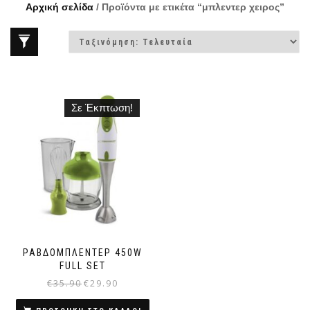
Αρχική σελίδα
/ Προϊόντα με ετικέτα “μπλεντερ χειρος”
Σε Έκπτωση!
ΡΑΒΔΟΜΠΛΕΝΤΕΡ 450W
FULL SET
€
35.90
€
29.90
Original
Η
price
τρέχουσα