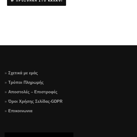
was:
τιμή
ΠΡΟΣΘΗΚΗ ΣΤΟ ΚΑΛΑΘΙ
€35.90.
είναι:
€29.90.
Σχετικά με εμάς
Τρόποι Πληρωμής
Αποστολές – Επιστροφές
Όροι Χρήσης Σελίδας-GDPR
Επικοινωνια