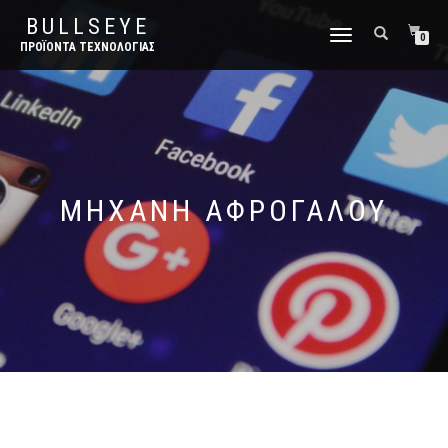
BULLSEYE
ΕΝΑΛΛΑΓΉ
0
ΠΡΟΪΌΝΤΑ ΤΕΧΝΟΛΟΓΊΑΣ
ΠΛΟΉΓΗΣΗΣ
ΜΗΧΑΝΗ ΑΦΡΟΓΑΛΟΥ