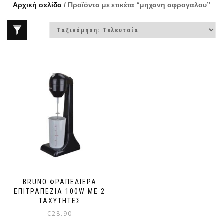
Αρχική σελίδα
/ Προϊόντα με ετικέτα “μηχανη αφρογαλου”
BRUNO ΦΡΑΠΕΔΙΈΡΑ
ΕΠΙΤΡΑΠΈΖΙΑ 100W ΜΕ 2
ΤΑΧΎΤΗΤΕΣ
€
28.90