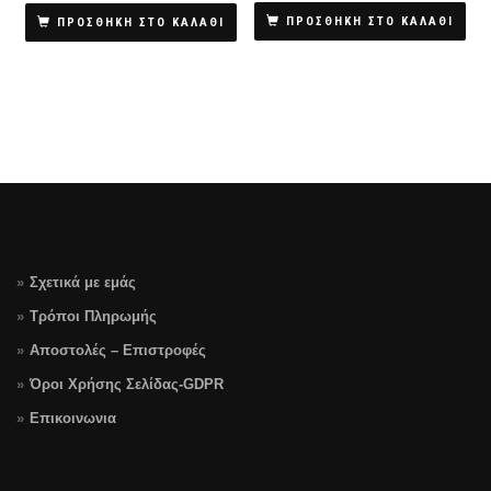
was:
τιμή
ΠΡΟΣΘΗΚΗ ΣΤΟ ΚΑΛΑΘΙ
ΠΡΟΣΘΗΚΗ ΣΤΟ ΚΑΛΑΘΙ
€79.90.
είναι:
€59.90.
Σχετικά με εμάς
Τρόποι Πληρωμής
Αποστολές – Επιστροφές
Όροι Χρήσης Σελίδας-GDPR
Επικοινωνια