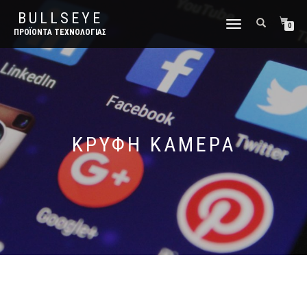
BULLSEYE
ΕΝΑΛΛΑΓΉ
0
ΠΡΟΪΌΝΤΑ ΤΕΧΝΟΛΟΓΊΑΣ
ΠΛΟΉΓΗΣΗΣ
ΚΡΥΦΉ ΚΆΜΕΡΑ