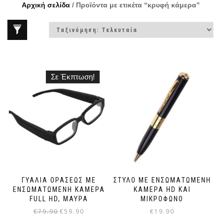
Αρχική σελίδα
/ Προϊόντα με ετικέτα “κρυφή κάμερα”
Σε Έκπτωση!
ΓΥΑΛΙΆ ΟΡΆΣΕΩΣ ΜΕ
ΣΤΥΛΌ ΜΕ ΕΝΣΩΜΑΤΩΜΈΝΗ
ΕΝΣΩΜΑΤΩΜΈΝΗ ΚΆΜΕΡΑ
ΚΆΜΕΡΑ HD ΚΑΙ
FULL HD, ΜΑΎΡΑ
ΜΙΚΡΌΦΩΝΟ
€
79.90
€
59.90
€
19.90
Original
Η
price
τρέχουσα