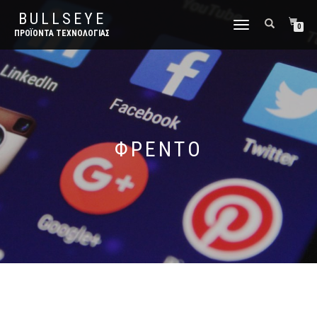
BULLSEYE
ΕΝΑΛΛΑΓΉ
0
ΠΡΟΪΌΝΤΑ ΤΕΧΝΟΛΟΓΊΑΣ
ΠΛΟΉΓΗΣΗΣ
ΦΡΕΝΤΟ