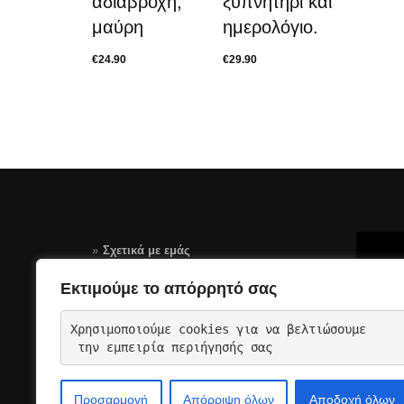
αδιάβροχη,
ξυπνητήρι και
μαύρη
ημερολόγιο.
€
24.90
€
29.90
Σχετικά με εμάς
Τρόποι Πληρωμής
Εκτιμούμε το απόρρητό σας
Αποστολές – Επιστροφές
Χρησιμοποιούμε cookies για να βελτιώσουμε
Όροι Χρήσης Σελίδας-GDPR
 την εμπειρία περιήγησής σας
Επικοινωνια
Προσαρμογή
Απόρριψη όλων
Αποδοχή όλων