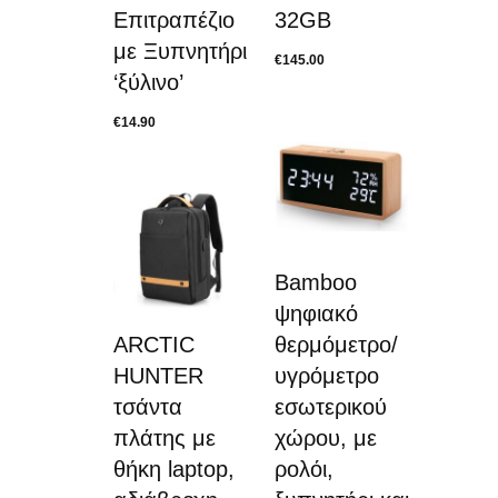
Επιτραπέζιο
32GB
με Ξυπνητήρι
€
145.00
‘ξύλινο’
€
14.90
Bamboo
ψηφιακό
ARCTIC
θερμόμετρο/
HUNTER
υγρόμετρο
τσάντα
εσωτερικού
πλάτης με
χώρου, με
θήκη laptop,
ρολόι,