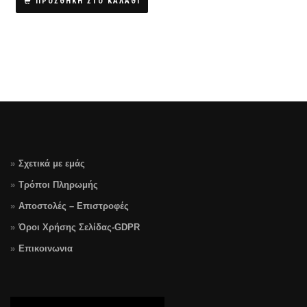
was:
τιμή
ΠΡΟΣΘΗΚΗ ΣΤΟ ΚΑΛΑΘΙ
€18.90.
είναι:
€11.90.
Σχετικά με εμάς
Τρόποι Πληρωμής
Αποστολές – Επιστροφές
Όροι Χρήσης Σελίδας-GDPR
Επικοινωνια