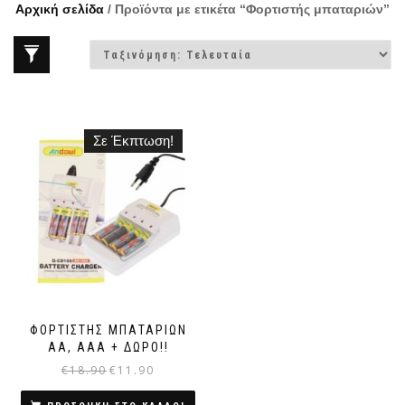
Αρχική σελίδα
/ Προϊόντα με ετικέτα “Φορτιστής μπαταριών”
Σε Έκπτωση!
ΦΟΡΤΙΣΤΉΣ ΜΠΑΤΑΡΙΏΝ
ΑΑ, ΑΑΑ + ΔΩΡΟ!!
€
18.90
€
11.90
Original
Η
price
τρέχουσα