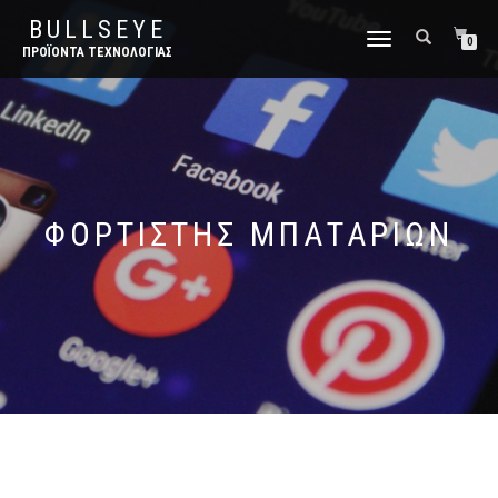
BULLSEYE
ΕΝΑΛΛΑΓΉ
0
ΠΡΟΪΌΝΤΑ ΤΕΧΝΟΛΟΓΊΑΣ
ΠΛΟΉΓΗΣΗΣ
ΦΟΡΤΙΣΤΉΣ ΜΠΑΤΑΡΙΏΝ