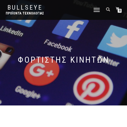
BULLSEYE
ΕΝΑΛΛΑΓΉ
0
ΠΡΟΪΌΝΤΑ ΤΕΧΝΟΛΟΓΊΑΣ
ΠΛΟΉΓΗΣΗΣ
ΦΟΡΤΙΣΤΗΣ ΚΙΝΗΤΩΝ