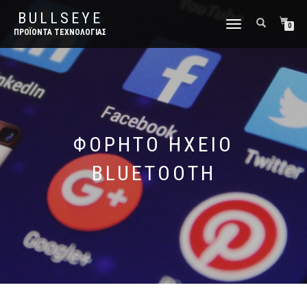
BULLSEYE
ΕΝΑΛΛΑΓΉ
0
ΠΡΟΪΌΝΤΑ ΤΕΧΝΟΛΟΓΊΑΣ
ΠΛΟΉΓΗΣΗΣ
ΦΟΡΗΤΌ ΗΧΕΊΟ
BLUETOOTH