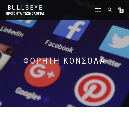
BULLSEYE
ΕΝΑΛΛΑΓΉ
0
ΠΡΟΪΌΝΤΑ ΤΕΧΝΟΛΟΓΊΑΣ
ΠΛΟΉΓΗΣΗΣ
ΦΟΡΗΤΉ ΚΟΝΣΌΛΑ