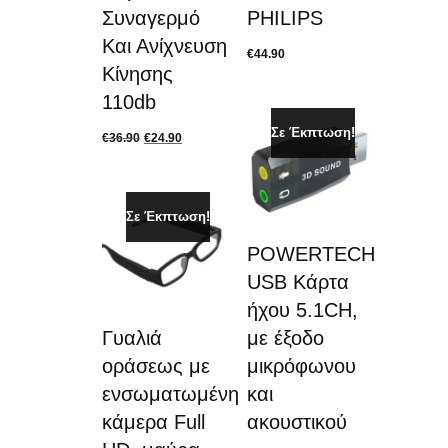
Συναγερμό
PHILIPS
Και Ανίχνευση
€
44.90
Κίνησης
110db
Σε Έκπτωση!
€
36.90
€
24.90
Σε Έκπτωση!
POWERTECH
USB Κάρτα
ήχου 5.1CH,
Γυαλιά
με έξοδο
οράσεως με
μικρόφωνου
ενσωματωμένη
και
κάμερα Full
ακουστικού