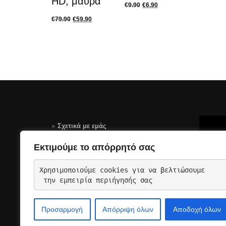
HD, μαύρα
€
9.90
€
6.90
€
79.90
€
59.90
Σχετικά με εμάς
Τρόποι Πληρωμής
Εκτιμούμε το απόρρητό σας
Αποστολές – Επιστροφές
Χρησιμοποιούμε cookies για να βελτιώσουμε
Όροι Χρήσης Σελίδας-GDPR
 την εμπειρία περιήγησής σας
Επικοινωνια
Προσαρμογή
Απόρριψη όλων
Αποδοχή όλων