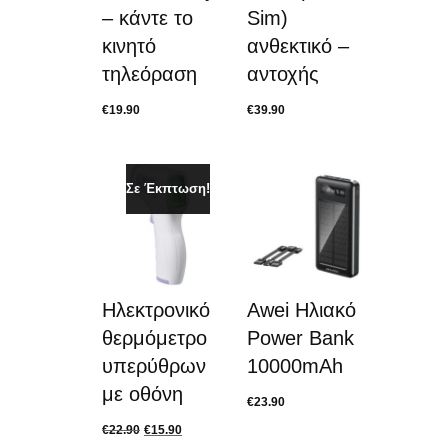
– κάντε το
Sim)
κινητό
ανθεκτικό –
τηλεόραση
αντοχής
€
19.90
€
39.90
Σε Έκπτωση!
Ηλεκτρονικό
Awei Ηλιακό
θερμόμετρο
Power Bank
υπερύθρων
10000mAh
με οθόνη
€
23.90
€
22.90
€
15.90