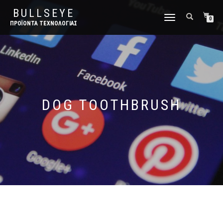
BULLSEYE
ΕΝΑΛΛΑΓΉ
0
ΠΡΟΪΌΝΤΑ ΤΕΧΝΟΛΟΓΊΑΣ
ΠΛΟΉΓΗΣΗΣ
DOG TOOTHBRUSH