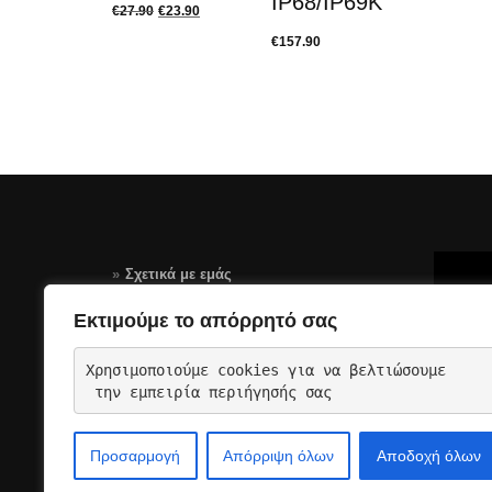
IP68/IP69K
€
27.90
€
23.90
€
157.90
Σχετικά με εμάς
Τρόποι Πληρωμής
Εκτιμούμε το απόρρητό σας
Αποστολές – Επιστροφές
Χρησιμοποιούμε cookies για να βελτιώσουμε
Όροι Χρήσης Σελίδας-GDPR
 την εμπειρία περιήγησής σας
Επικοινωνια
Προσαρμογή
Απόρριψη όλων
Αποδοχή όλων