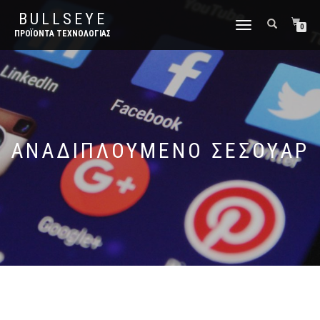
BULLSEYE
ΕΝΑΛΛΑΓΉ
0
ΠΡΟΪΌΝΤΑ ΤΕΧΝΟΛΟΓΊΑΣ
ΠΛΟΉΓΗΣΗΣ
ΑΝΑΔΙΠΛΟΎΜΕΝΟ ΣΕΣΟΥΆΡ