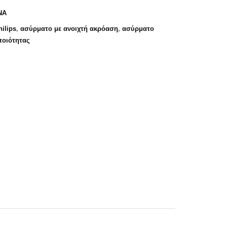
ΝΑ
ilips
,
ασύρματο με ανοιχτή ακρόαση
,
ασύρματο
ποιότητας