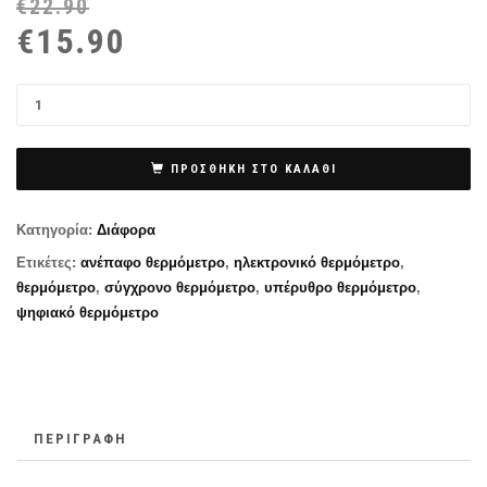
€
22.90
Or
Η
€
15.90
pr
τρ
wa
τι
€2
εί
€1
ΠΡΟΣΘΉΚΗ ΣΤΟ ΚΑΛΆΘΙ
Κατηγορία:
Διάφορα
Ετικέτες:
ανέπαφο θερμόμετρο
,
ηλεκτρονικό θερμόμετρο
,
θερμόμετρο
,
σύγχρονο θερμόμετρο
,
υπέρυθρο θερμόμετρο
,
ψηφιακό θερμόμετρο
ΠΕΡΙΓΡΑΦΉ